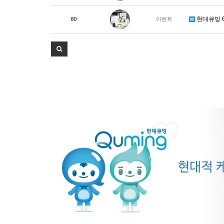
현대큐밍 6
80
이벤트