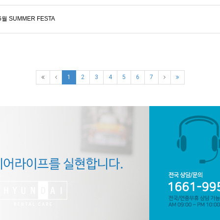
월 SUMMER FESTA
1
2
3
4
5
6
7