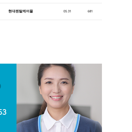
현대렌탈케어몰
05.31
681