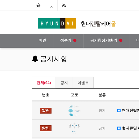
메인
정수기
공기청정기/환기
공지사항
전체(94)
공지
이벤트
번호
포토
분류
현대렌탈케
공지
현대큐밍 
공지