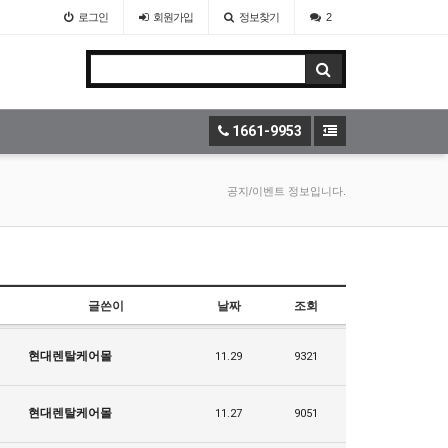
로그인
회원
가입
정보찾기
2
1661-9953
공지/이벤트 정보입니다.
글쓴이
날짜
조회
현대렌탈케어몰
11.29
9321
현대렌탈케어몰
11.27
9051