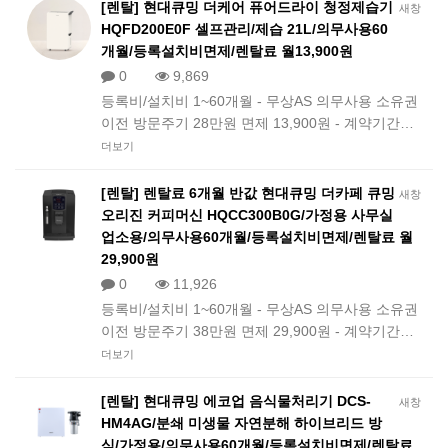
[렌탈] 현대큐밍 더케어 퓨어드라이 청정제습기
새창
HQFD200E0F 셀프관리/제습 21L/의무사용60
개월/등록설치비면제/렌탈료 월13,900원
0
9,869
등록비/설치비 1~60개월 - 무상AS 의무사용 소유권
이전 방문주기 28만원 면제 13,900원 - 계약기간…
더보기
[렌탈] 렌탈료 6개월 반값 현대큐밍 더카페 큐밍
새창
오리진 커피머신 HQCC300B0G/가정용 사무실
업소용/의무사용60개월/등록설치비면제/렌탈료 월
29,900원
0
11,926
등록비/설치비 1~60개월 - 무상AS 의무사용 소유권
이전 방문주기 38만원 면제 29,900원 - 계약기간…
더보기
[렌탈] 현대큐밍 에코업 음식물처리기 DCS-
새창
HM4AG/분쇄 미생물 자연분해 하이브리드 방
식/가정용/의무사용60개월/등록설치비면제/렌탈료