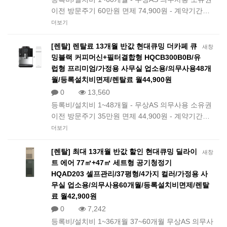
이전 방문주기 60만원 면제 74,900원 - 계약기간…
더보기
[렌탈] 렌탈료 13개월 반값 현대큐밍 더카페 큐
새창
밍블랙 커피머신+필터결합형 HQCB300B0B/유
럽형 프리미엄/가정용 사무실 업소용/의무사용48개
월/등록설치비면제/렌탈료 월44,900원
0
13,560
등록비/설치비 1~48개월 - 무상AS 의무사용 소유권
이전 방문주기 35만원 면제 44,900원 - 계약기간…
더보기
[렌탈] 최대 13개월 반값 할인 현대큐밍 딜라이
새창
트 에어 77㎡+47㎡ 세트형 공기청정기
HQAD203 셀프관리/37평형/4가지 컬러/가정용 사
무실 업소용/의무사용60개월/등록설치비면제/렌탈
료 월42,900원
0
7,242
등록비/설치비 1~36개월 37~60개월 무상AS 의무사