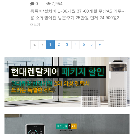
0
7,954
등록비/설치비 1~36개월 37~60개월 무상AS 의무사
용 소유권이전 방문주기 25만원 면제 24,900원2…
더보기
1
2
3
4
5