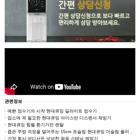
관련정보
예쁜 정수기의 시작 현대큐밍 딜라이트 정수기
업소에 꼭 필요한 현대큐밍 아이스반 디스펜서 제빙기
현대큐밍 힘펠 환기가전 렌탈
좁은 주방 걱정을 덜어주는 15cm 초슬림 현대큐밍 더슬림 플러스 직수 정수기
가정 회사 어디서든 넉넉한 얼음 스테닉 제빙기