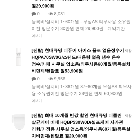
월29,900원
0
8,031
등록비/설치비 1~60개월 - 무상AS 의무사용 소유권
이전 방문주기 30만원 면제 29,900원 - 계약기간…
더보기
[렌탈] 현대큐밍 더퓨어 아이스 플로 얼음정수기
새창
HQPA70SW0G/스탠드/대용량 얼음 냉수 온수
정수/카페 사무실 업소용/의무사용60개월/등록설치
비면제/렌탈료 월53,900원
0
9,956
등록비/설치비 1~36개월 37~60개월 무상AS 의무사
용 소유권이전 방문주기 38만원 면제 60,900원 …
더보기
[렌탈] 최대 10개월 반값 할인 현대큐밍 더클린
새창
살균케어 비데 HQBP530W0D/셀프케어 자가관
리형/가정용 사무실 업소용/의무사용60개월/등록설
치비면제/렌탈료 월20,900원