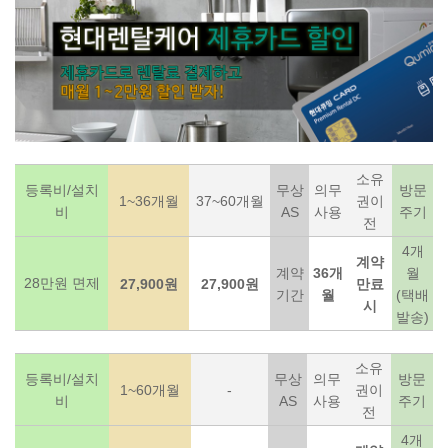
소유
등록비/설치
무상
의무
방문
1~36개월
37~60개월
권이
비
AS
사용
주기
전
4개
계약
계약
36개
월
28만원 면제
27,900원
27,900원
만료
기간
월
(택배
시
발송)
소유
등록비/설치
무상
의무
방문
1~60개월
-
권이
비
AS
사용
주기
전
4개