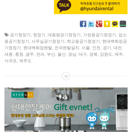
공기청정기
,
청정기
,
대용량공기청정기
,
가정용공기청정기
,
업소
용공기청정기
,
사무실공기청정기
,
학교용공기청정기
,
현대백화점공
기청정기
,
현대백화점렌탈
,
전국렌탈설치
,
서울
,
인천
,
경기
,
대전
,
세종
,
충청
,
광주
,
전라
,
부산
,
울산
,
경남
,
대구
,
경북
,
강원도
,
제주
,
서귀포
,
제주도