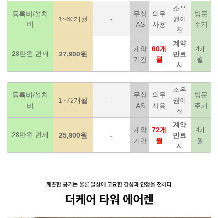
소유
등록비/설치
무상
의무
방문
1~60개월
-
권이
비
AS
사용
주기
전
계약
계약
60개
4개
28만원 면제
27,900원
-
만료
기간
월
월
시
소유
등록비/설치
무상
의무
방문
1~72개월
-
권이
비
AS
사용
주기
전
계약
계약
72개
4개
28만원 면제
25,900원
-
만료
기간
월
월
시