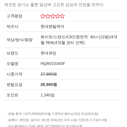
깨끗한 공기는 물론 일상에 고요한 감성과 안정을 전하다
고객평점
제조사
현대렌탈케어
화이트/스탠드/CA인증면적: 40㎡(12평)/4개
색상/방식/용량
월 택배(4개월 관리 선택)
브랜드
현대큐밍
모델명
HQAV10340F
시중가격
27,900원
렌탈요금
26,900원
포인트
1,340점
-렌탈 총액: 1,674,000원(60개월 기준/5년 멤버십+5년 무상AS포함)
-등록비: 20만원, 설치비: 8만원 면제(3년 의무 사용 기준)/초기구입비 0원
-일시불(멤버십 없음) 총액: 927,000원/1년 무상AS포함