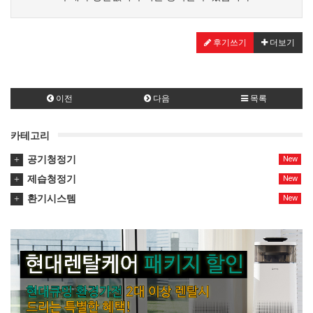
후기쓰기
더보기
이전
다음
목록
카테고리
공기청정기
New
제습청정기
New
환기시스템
New