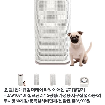
[렌탈] 현대큐밍 더케어 타워 에어렌 공기청정기
HQAV10340F 셀프관리/12평형/가정용 사무실 업소용/의
무사용60개월/등록설치비면제/렌탈료 월26,900원