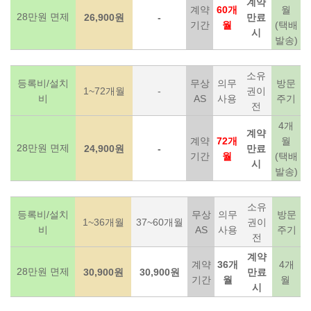
계약
계약
60개
월
28만원 면제
26,900원
-
만료
기간
월
(택배
시
발송)
소유
등록비/설치
무상
의무
방문
1~72개월
-
권이
비
AS
사용
주기
전
4개
계약
계약
72개
월
28만원 면제
24,900원
-
만료
기간
월
(택배
시
발송)
소유
등록비/설치
무상
의무
방문
1~36개월
37~60개월
권이
비
AS
사용
주기
전
계약
계약
36개
4개
28만원 면제
30,900원
30,900원
만료
기간
월
월
시